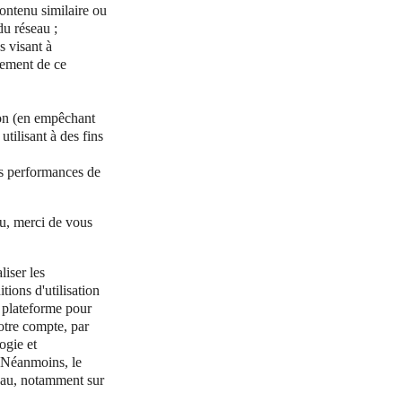
ontenu similaire ou
du réseau ;
s visant à
nement de ce
ion (en empêchant
utilisant à des fins
les performances de
au, merci de vous
liser les
ions d'utilisation
e plateforme pour
votre compte, par
ogie et
. Néanmoins, le
seau, notamment sur