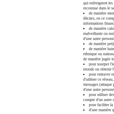
qui enfreignent les 
reconnue dans le sec
de manière mens
illicites, en ce co
informations finan
de manière calo
malveillante ou nui
d'une autre personn
de manière préj
de manière haine
ethnique ou national
de manière jugée in
pour usurper l'
morale ou obtenir l
pour entraver o
d'utiliser ce résea
messages (attaque p
d'une autre personne
pour utiliser de
compte d'un autre u
pour faciliter l
d'une manière q