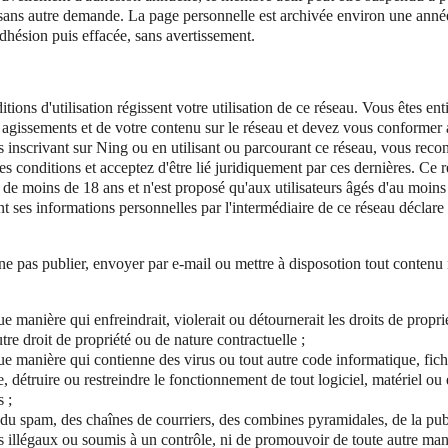
sans autre demande. La page personnelle est archivée environ une année
adhésion puis effacée, sans avertissement.
tions d'utilisation régissent votre utilisation de ce réseau. Vous êtes en
 agissements et de votre contenu sur le réseau et devez vous conformer 
 inscrivant sur Ning ou en utilisant ou parcourant ce réseau, vous recon
es conditions et acceptez d'être lié juridiquement par ces dernières. Ce r
 de moins de 18 ans et n'est proposé qu'aux utilisateurs âgés d'au moins
t ses informations personnelles par l'intermédiaire de ce réseau déclare 
 pas publier, envoyer par e-mail ou mettre à disposotion tout contenu ni
 manière qui enfreindrait, violerait ou détournerait les droits de proprié
utre droit de propriété ou de nature contractuelle ;
e manière qui contienne des virus ou tout autre code informatique, fi
e, détruire ou restreindre le fonctionnement de tout logiciel, matériel o
 ;
r du spam, des chaînes de courriers, des combines pyramidales, de la pub
s illégaux ou soumis à un contrôle, ni de promouvoir de toute autre mani