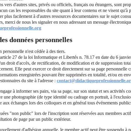
ens vers d'autres sites, privés ou officiels, français ou étrangers, sont pro
ucun cas les responsables du site quant à leur contenu et ne visent qu'à 
der plus facilement à d'autres ressources documentaires sur le sujet consu
rs, merci de nous les signaler en nous adressant un message électronique 
eprofessionnelle.org
des données personnelles
personnelle n'est cédée à des tiers.
article 27 de la loi Informatique et Libertés n. 78.17 en date du 6 janvie
un droit d'accès, de rectification, de modification et de suppression tota
ernent. Elle peut exercer ce droit directement sur sa page personnelle cré
nformations enregistrées pouvant être supprimées en totalité, et/ou en en
stionnaires du site à l'adresse :
contact@didactiqueprofessionnelle.o
ngage à informer ses pairs, via sa page, sur son statut et ses activités c
ace une photographie (de type identité ou cadrage en portrait, à l'exclusi
r aux échanges lors des colloques et en général tous événements publics
uées "non public" lors de l'inscription sont réservées aux membres actifs
ultation de page par un public extérieur.
uvellement d'adhésion annuelle, le membre actif peut être suspendu à p