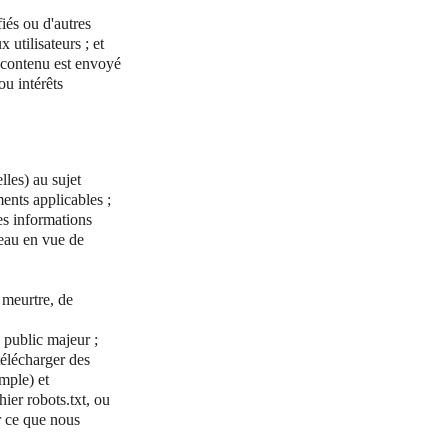
iés ou d'autres
 utilisateurs ; et
e contenu est envoyé
ou intérêts
lles) au sujet
ments applicables ;
es informations
seau en vue de
 meurtre, de
 public majeur ;
télécharger des
mple) et
ier robots.txt, ou
r ce que nous