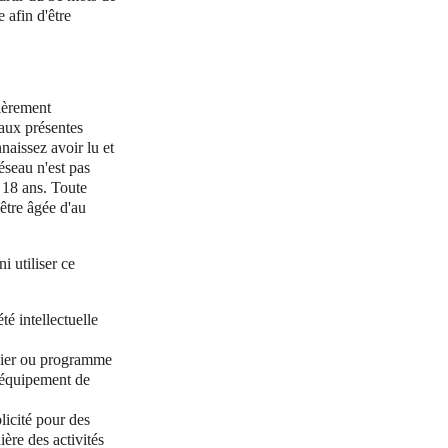
 afin d'être
tièrement
aux présentes
naissez avoir lu et
éseau n'est pas
 18 ans. Toute
être âgée d'au
 utiliser ce
té intellectuelle
chier ou programme
u équipement de
licité pour des
ère des activités