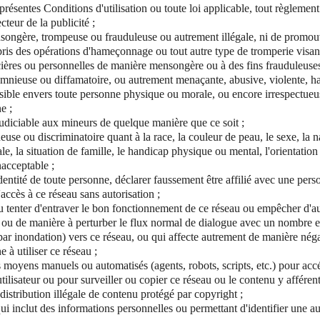
présentes Conditions d'utilisation ou toute loi applicable, tout règlement
teur de la publicité ;
ongère, trompeuse ou frauduleuse ou autrement illégale, ni de promouv
mpris des opérations d'hameçonnage ou tout autre type de tromperie visan
cières ou personnelles de manière mensongère ou à des fins frauduleus
mnieuse ou diffamatoire, ou autrement menaçante, abusive, violente, ha
sible envers toute personne physique ou morale, ou encore irrespectueus
e ;
udiciable aux mineurs de quelque manière que ce soit ;
use ou discriminatoire quant à la race, la couleur de peau, le sexe, la nat
e, la situation de famille, le handicap physique ou mental, l'orientation 
acceptable ;
identité de toute personne, déclarer faussement être affilié avec une pe
'accès à ce réseau sans autorisation ;
u tenter d'entraver le bon fonctionnement de ce réseau ou empêcher d'a
u, ou de manière à perturber le flux normal de dialogue avec un nombre e
ar inondation) vers ce réseau, ou qui affecte autrement de manière néga
 à utiliser ce réseau ;
s moyens manuels ou automatisés (agents, robots, scripts, etc.) pour acc
tilisateur ou pour surveiller ou copier ce réseau ou le contenu y afférent
a distribution illégale de contenu protégé par copyright ;
ui inclut des informations personnelles ou permettant d'identifier une a