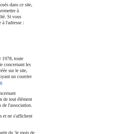
posés dans ce site,
permettre à
lté. Si vous
à l'adresse :
r 1978, toute
le concernant les
ée sur le site,
voyant un courrier
rg
oncernant
on de tout élément
 de l'association.
 et ne s'affichent
artir du 3e mois de