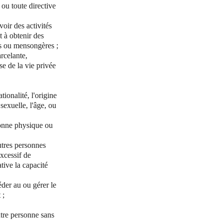
 ou toute directive
oir des activités
t à obtenir des
es ou mensongères ;
rcelante,
e de la vie privée
ionalité, l'origine
sexuelle, l'âge, ou
rsonne physique ou
utres personnes
xcessif de
tive la capacité
éder au ou gérer le
 ;
utre personne sans