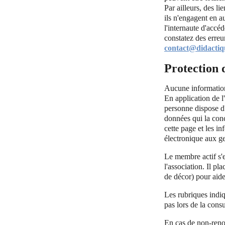
Par ailleurs, des li
ils n'engagent en a
l'internaute d'accé
constatez des erreu
contact@didactiqu
Protection 
Aucune information 
En application de l'
personne dispose d'
données qui la conc
cette page et les i
électronique aux ge
Le membre actif s'e
l'association. Il pl
de décor) pour aide
Les rubriques indiq
pas lors de la cons
En cas de non-reno