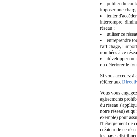
publier du cont
imposer une charge 
tenter d'accéder
interrompre, diminu
réseau ;
utiliser ce rés
entreprendre to
l'affichage, l'impor
non liées à ce rése
développer ou ut
ou détériorer le fo
Si vous accédez à d
référer aux
Direct
Vous vous engagez à 
agissements prohib
du réseau s'appliqu
notre réseau) et qu
exemple) pour assur
l'hébergement de ce
créateur de ce rése
les pages distribuée