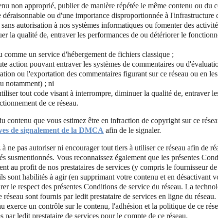
enu non approprié, publier de manière répétée le même contenu ou du c
déraisonnable ou d'une importance disproportionnée à l'infrastructure 
 sans autorisation à nos systèmes informatiques ou fomenter des activité
er la qualité de, entraver les performances de ou détériorer le fonction
eau comme un service d'hébergement de fichiers classique ;
ute action pouvant entraver les systèmes de commentaires ou d'évaluat
tation ou l'exportation des commentaires figurant sur ce réseau ou en les 
au notamment) ; ni
iliser tout code visant à interrompre, diminuer la qualité de, entraver 
nctionnement de ce réseau.
u contenu que vous estimez être en infraction de copyright sur ce rése
ives de signalement de la DMCA
afin de le signaler.
ne pas autoriser ni encourager tout tiers à utiliser ce réseau afin de réa
és susmentionnés. Vous reconnaissez également que les présentes Condit
ent au profit de nos prestataires de services (y compris le fournisseur d
'ils sont habilités à agir (en supprimant votre contenu et en désactivant 
er le respect des présentes Conditions de service du réseau. La technol
 réseau sont fournis par ledit prestataire de services en ligne du réseau
au exerce un contrôle sur le contenu, l'adhésion et la politique de ce ré
s par ledit prestataire de services pour le compte de ce réseau.