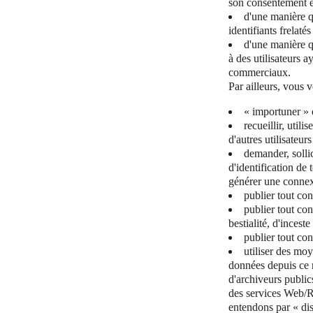
son consentement e
d'une manière qu
identifiants frelaté
d'une manière qu
à des utilisateurs a
commerciaux.
Par ailleurs, vous 
« importuner » 
recueillir, util
d'autres utilisateur
demander, solli
d'identification de
générer une connex
publier tout co
publier tout co
bestialité, d'incest
publier tout co
utiliser des moy
données depuis ce 
d'archiveurs public
des services Web/RS
entendons par « dis