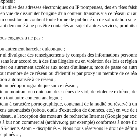
xpress ;
i utilise des adresses électroniques ou IP trompeuses, des en-têtes falsif
s en vue de dissimuler l'origine d'un contenu transmis via ce réseau ou aux
i constitue ou contient toute forme de publicité ou de sollicitation si l
yant demandé à ne pas être contactés au sujet d'autres services, produits 
vous engagez à ne pas :
ou autrement harceler quiconque ;
iser ni divulguer des renseignements (y compris des informations personne
s sans leur accord ou à des fins illégales ou en violation des lois et règle
citer ou autrement accéder aux noms d'utilisateur, mots de passe ou autr
 tout membre de ce réseau ou d'identifier par proxy un membre de ce ré
ion automatisée à ce réseau ;
ntenu pédopornographique sur ce réseau ;
ntenu montrant ou contenant des scènes de viol, de violence extrême, de
e ou tout autre contenu analogue ;
ntenu à caractère pornographique, contenant de la nudité ou réservé à un
ens automatisés (robots, outils d'extraction de données, etc.) en vue de 
réseau, à l'exception des moteurs de recherche Internet (Google par exe
s à but non commercial (archive.org par exemple) conformes à notre fich
S/clients Atom « disciplinés ». Nous nous réservons le droit de défini
ciplinés » ;