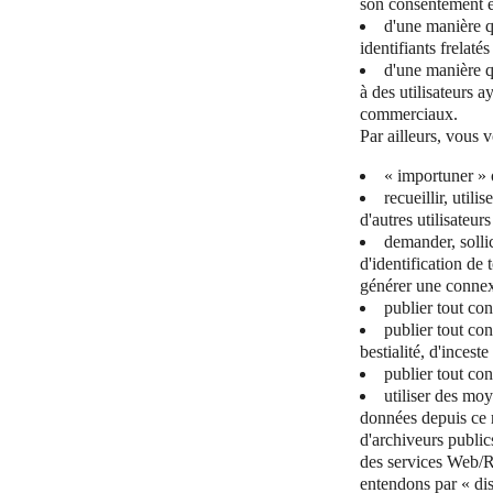
son consentement e
d'une manière qu
identifiants frelaté
d'une manière qu
à des utilisateurs a
commerciaux.
Par ailleurs, vous 
« importuner » 
recueillir, util
d'autres utilisateur
demander, solli
d'identification de
générer une connex
publier tout co
publier tout co
bestialité, d'incest
publier tout co
utiliser des moy
données depuis ce 
d'archiveurs public
des services Web/RS
entendons par « dis