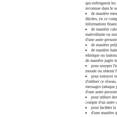
qui enfreignent les 
reconnue dans le sec
de manière mens
illicites, en ce co
informations finan
de manière calo
malveillante ou nui
d'une autre personn
de manière préj
de manière haine
ethnique ou national
de manière jugée in
pour usurper l'
morale ou obtenir l
pour entraver o
d'utiliser ce résea
messages (attaque p
d'une autre personne
pour utiliser de
compte d'un autre u
pour faciliter l
d'une manière q