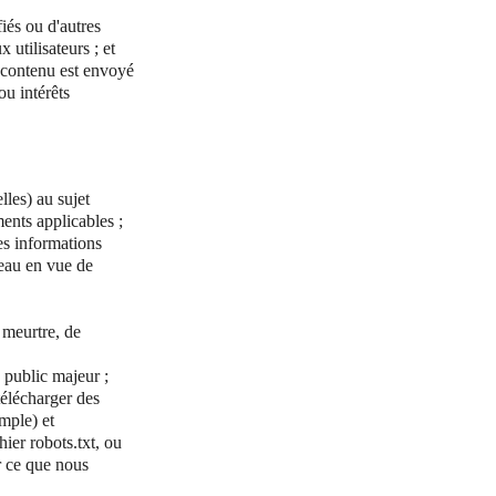
iés ou d'autres
 utilisateurs ; et
e contenu est envoyé
ou intérêts
lles) au sujet
ments applicables ;
es informations
seau en vue de
 meurtre, de
 public majeur ;
télécharger des
mple) et
ier robots.txt, ou
r ce que nous