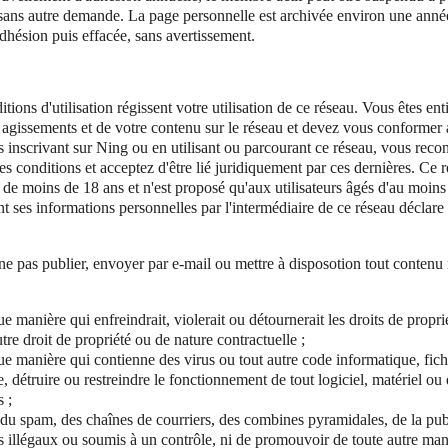
sans autre demande. La page personnelle est archivée environ une année
adhésion puis effacée, sans avertissement.
tions d'utilisation régissent votre utilisation de ce réseau. Vous êtes en
 agissements et de votre contenu sur le réseau et devez vous conformer 
 inscrivant sur Ning ou en utilisant ou parcourant ce réseau, vous recon
es conditions et acceptez d'être lié juridiquement par ces dernières. Ce r
 de moins de 18 ans et n'est proposé qu'aux utilisateurs âgés d'au moins
t ses informations personnelles par l'intermédiaire de ce réseau déclare 
 pas publier, envoyer par e-mail ou mettre à disposotion tout contenu ni
 manière qui enfreindrait, violerait ou détournerait les droits de proprié
utre droit de propriété ou de nature contractuelle ;
e manière qui contienne des virus ou tout autre code informatique, fi
e, détruire ou restreindre le fonctionnement de tout logiciel, matériel o
 ;
r du spam, des chaînes de courriers, des combines pyramidales, de la pub
s illégaux ou soumis à un contrôle, ni de promouvoir de toute autre mani