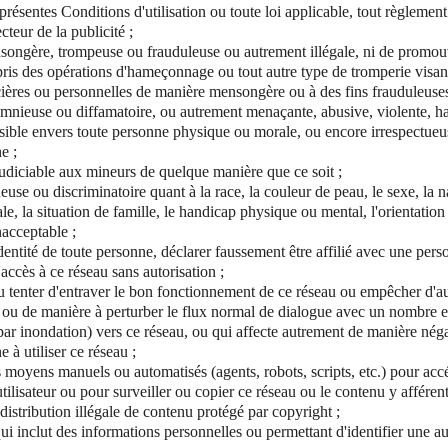
présentes Conditions d'utilisation ou toute loi applicable, tout règlement
teur de la publicité ;
ongère, trompeuse ou frauduleuse ou autrement illégale, ni de promouv
mpris des opérations d'hameçonnage ou tout autre type de tromperie visan
cières ou personnelles de manière mensongère ou à des fins frauduleus
mnieuse ou diffamatoire, ou autrement menaçante, abusive, violente, ha
sible envers toute personne physique ou morale, ou encore irrespectueus
e ;
udiciable aux mineurs de quelque manière que ce soit ;
use ou discriminatoire quant à la race, la couleur de peau, le sexe, la nat
e, la situation de famille, le handicap physique ou mental, l'orientation 
acceptable ;
identité de toute personne, déclarer faussement être affilié avec une pe
'accès à ce réseau sans autorisation ;
u tenter d'entraver le bon fonctionnement de ce réseau ou empêcher d'a
u, ou de manière à perturber le flux normal de dialogue avec un nombre e
ar inondation) vers ce réseau, ou qui affecte autrement de manière néga
 à utiliser ce réseau ;
s moyens manuels ou automatisés (agents, robots, scripts, etc.) pour acc
tilisateur ou pour surveiller ou copier ce réseau ou le contenu y afférent
a distribution illégale de contenu protégé par copyright ;
ui inclut des informations personnelles ou permettant d'identifier une a