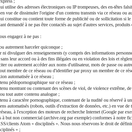
xpress ;
i utilise des adresses électroniques ou IP trompeuses, des en-têtes falsif
s en vue de dissimuler l'origine d'un contenu transmis via ce réseau ou aux
i constitue ou contient toute forme de publicité ou de sollicitation si l
yant demandé à ne pas être contactés au sujet d'autres services, produits 
vous engagez à ne pas :
ou autrement harceler quiconque ;
iser ni divulguer des renseignements (y compris des informations personne
s sans leur accord ou à des fins illégales ou en violation des lois et règle
citer ou autrement accéder aux noms d'utilisateur, mots de passe ou autr
 tout membre de ce réseau ou d'identifier par proxy un membre de ce ré
ion automatisée à ce réseau ;
ntenu pédopornographique sur ce réseau ;
ntenu montrant ou contenant des scènes de viol, de violence extrême, de
e ou tout autre contenu analogue ;
ntenu à caractère pornographique, contenant de la nudité ou réservé à un
ens automatisés (robots, outils d'extraction de données, etc.) en vue de 
réseau, à l'exception des moteurs de recherche Internet (Google par exe
s à but non commercial (archive.org par exemple) conformes à notre fich
S/clients Atom « disciplinés ». Nous nous réservons le droit de défini
ciplinés » ;