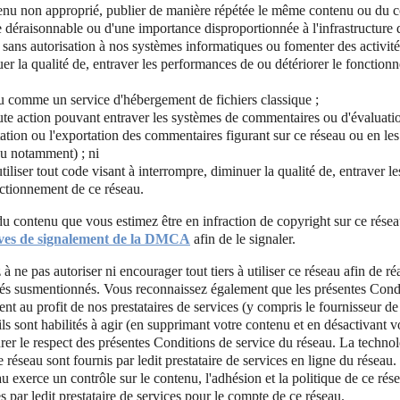
enu non approprié, publier de manière répétée le même contenu ou du c
déraisonnable ou d'une importance disproportionnée à l'infrastructure 
 sans autorisation à nos systèmes informatiques ou fomenter des activité
er la qualité de, entraver les performances de ou détériorer le fonction
eau comme un service d'hébergement de fichiers classique ;
ute action pouvant entraver les systèmes de commentaires ou d'évaluat
tation ou l'exportation des commentaires figurant sur ce réseau ou en les 
au notamment) ; ni
iliser tout code visant à interrompre, diminuer la qualité de, entraver 
nctionnement de ce réseau.
u contenu que vous estimez être en infraction de copyright sur ce rése
ives de signalement de la DMCA
afin de le signaler.
ne pas autoriser ni encourager tout tiers à utiliser ce réseau afin de réa
és susmentionnés. Vous reconnaissez également que les présentes Condit
ent au profit de nos prestataires de services (y compris le fournisseur d
'ils sont habilités à agir (en supprimant votre contenu et en désactivant 
er le respect des présentes Conditions de service du réseau. La technol
 réseau sont fournis par ledit prestataire de services en ligne du réseau
au exerce un contrôle sur le contenu, l'adhésion et la politique de ce ré
s par ledit prestataire de services pour le compte de ce réseau.