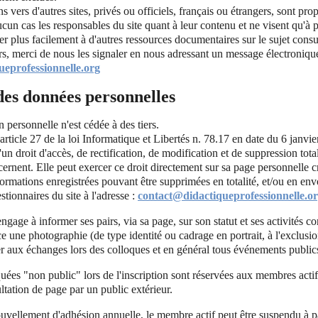
ens vers d'autres sites, privés ou officiels, français ou étrangers, sont pro
ucun cas les responsables du site quant à leur contenu et ne visent qu'à 
der plus facilement à d'autres ressources documentaires sur le sujet consu
rs, merci de nous les signaler en nous adressant un message électronique 
eprofessionnelle.org
des données personnelles
personnelle n'est cédée à des tiers.
article 27 de la loi Informatique et Libertés n. 78.17 en date du 6 janvie
un droit d'accès, de rectification, de modification et de suppression tota
ernent. Elle peut exercer ce droit directement sur sa page personnelle cré
nformations enregistrées pouvant être supprimées en totalité, et/ou en en
stionnaires du site à l'adresse :
contact@didactiqueprofessionnelle.o
ngage à informer ses pairs, via sa page, sur son statut et ses activités c
ace une photographie (de type identité ou cadrage en portrait, à l'exclusi
r aux échanges lors des colloques et en général tous événements publics
uées "non public" lors de l'inscription sont réservées aux membres actifs
ultation de page par un public extérieur.
uvellement d'adhésion annuelle, le membre actif peut être suspendu à p