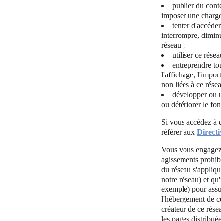
publier du cont
imposer une charge 
tenter d'accéder
interrompre, diminu
réseau ;
utiliser ce rés
entreprendre to
l'affichage, l'impor
non liées à ce rése
développer ou ut
ou détériorer le fo
Si vous accédez à d
référer aux
Direct
Vous vous engagez à 
agissements prohib
du réseau s'appliqu
notre réseau) et qu
exemple) pour assur
l'hébergement de ce
créateur de ce rése
les pages distribuée