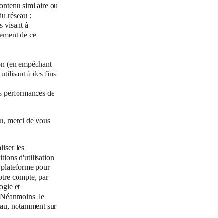
ontenu similaire ou
du réseau ;
s visant à
nement de ce
ion (en empêchant
utilisant à des fins
les performances de
au, merci de vous
liser les
ions d'utilisation
e plateforme pour
votre compte, par
ogie et
. Néanmoins, le
seau, notamment sur