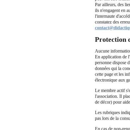
Par ailleurs, des li
ils n'engagent en a
l'internaute d'accé
constatez des erreu
contact@didactiqu
Protection 
Aucune information 
En application de l'
personne dispose d'
données qui la conc
cette page et les i
électronique aux ge
Le membre actif s'e
l'association. Il pl
de décor) pour aide
Les rubriques indiq
pas lors de la cons
En cas de non-reno