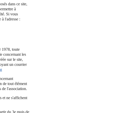
posés dans ce site,
permettre à
lté. Si vous
à l'adresse :
r 1978, toute
le concernant les
ée sur le site,
voyant un courrier
rg
oncernant
on de tout élément
 de l'association.
 et ne s'affichent
artir du 3e mois de