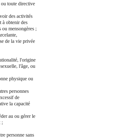
 ou toute directive
oir des activités
t à obtenir des
es ou mensongères ;
rcelante,
e de la vie privée
ionalité, l'origine
sexuelle, l'âge, ou
rsonne physique ou
utres personnes
xcessif de
tive la capacité
éder au ou gérer le
 ;
utre personne sans