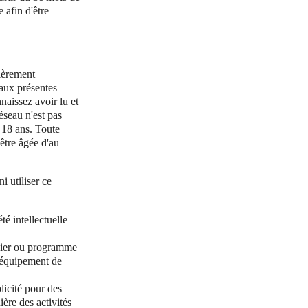
 afin d'être
tièrement
aux présentes
naissez avoir lu et
éseau n'est pas
 18 ans. Toute
être âgée d'au
 utiliser ce
té intellectuelle
chier ou programme
u équipement de
licité pour des
ère des activités