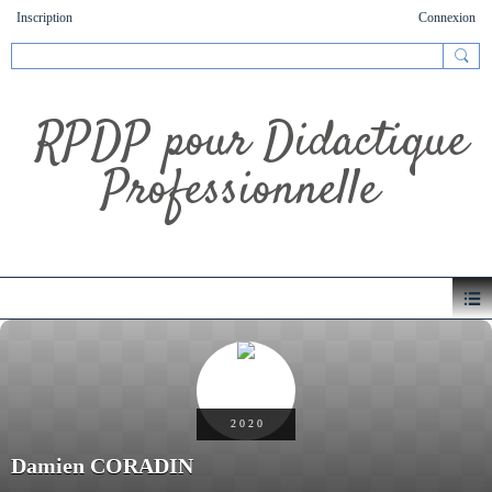
Inscription
Connexion
RPDP pour Didactique
Professionnelle
2 0 2 0
Damien CORADIN