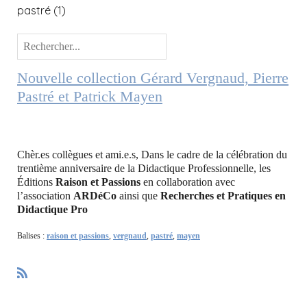
pastré
(1)
Nouvelle collection Gérard Vergnaud, Pierre
Pastré et Patrick Mayen
Chèr.es collègues et ami.e.s, Dans le cadre de la célébration du
trentième anniversaire de la Didactique Professionnelle, les
Éditions
Raison et Passions
en collaboration avec
l’association
ARDéCo
ainsi que
Recherches et Pratiques en
Didactique Pro
Balises :
raison et passions
,
vergnaud
,
pastré
,
mayen
R
S
S