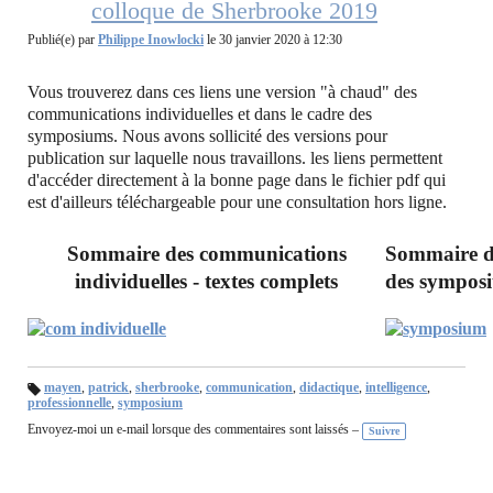
colloque de Sherbrooke 2019
Publié(e) par
Philippe Inowlocki
le 30 janvier 2020 à 12:30
Vous trouverez dans ces liens une version "à chaud" des
communications individuelles et dans le cadre des
symposiums. Nous avons sollicité des versions pour
publication sur laquelle nous travaillons. les liens permettent
d'accéder directement à la bonne page dans le fichier pdf qui
est d'ailleurs téléchargeable pour une consultation hors ligne.
Sommaire des communications
Sommaire d
individuelles - textes complets
des symposi
mayen
,
patrick
,
sherbrooke
,
communication
,
didactique
,
intelligence
,
professionnelle
,
symposium
B
ali
Envoyez-moi un e-mail lorsque des commentaires sont laissés –
se
Suivre
s :