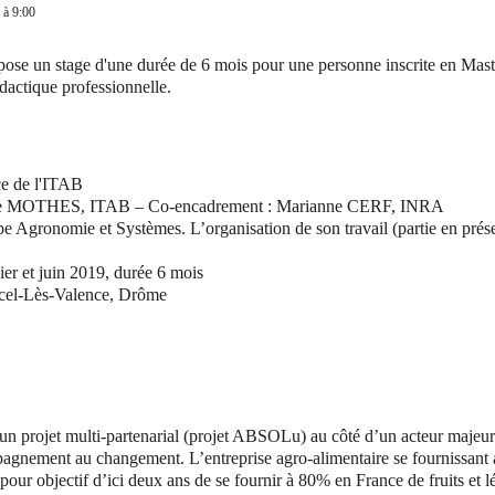
 à 9:00
opose un stage d'une durée de 6 mois pour une personne inscrite en Maste
idactique professionnelle.
ce de l'ITAB
phanie MOTHES, ITAB – Co-encadrement : Marianne CERF, INRA
uipe Agronomie et Systèmes. L’organisation de son travail (partie en présen
er et juin 2019, durée 6 mois
rcel-Lès-Valence, Drôme
 projet multi-partenarial (projet ABSOLu) au côté d’un acteur majeur d
mpagnement au changement. L’entreprise agro-alimentaire se fournissant a
pour objectif d’ici deux ans de se fournir à 80% en France de fruits et 