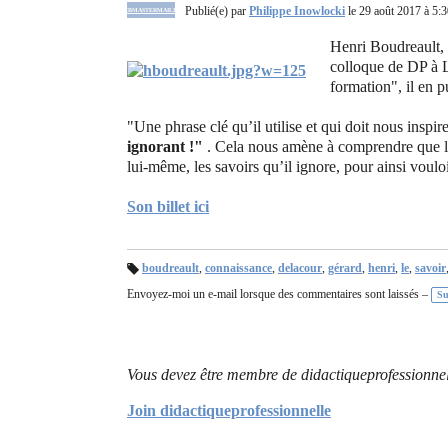
Publié(e) par
Philippe Inowlocki
le 29 août 2017 à 5:
WEBMASTERMAILING
Henri Boudreault,
colloque de DP à L
formation", il en p
"
Une phrase clé qu’il utilise et qui doit nous inspi
ignorant !"
. Cela nous amène à comprendre que l’en
lui-même, les savoirs qu’il ignore, pour ainsi vouloir
Son billet ici
boudreault
,
connaissance
,
delacour
,
gérard
,
henri
,
le
,
savoir
B
Envoyez-moi un e-mail lorsque des commentaires sont laissés –
ali
Su
se
s :
Vous devez être membre de didactiqueprofessionnel
Join didactiqueprofessionnelle