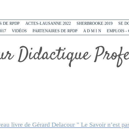
 DE RPDP
ACTES-LAUSANNE 2022
SHERBROOKE 2019
SE D
017
VIDÉOS
PARTENAIRES DE RPDP
A D M I N
EMPLOIS -
r Didactique Profes
veau livre de Gérard Delacour " Le Savoir n’est pa