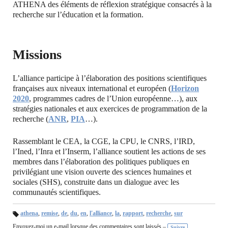
ATHENA des éléments de réflexion stratégique consacrés à la
recherche sur l’éducation et la formation.
Missions
L’alliance participe à l’élaboration des positions scientifiques
françaises aux niveaux international et européen (
Horizon
2020
, programmes cadres de l’Union européenne…), aux
stratégies nationales et aux exercices de programmation de la
recherche (
ANR
,
PIA
…).
Rassemblant le CEA, la CGE, la CPU, le CNRS, l’IRD,
l’Ined, l’Inra et l’Inserm, l’alliance soutient les actions de ses
membres dans l’élaboration des politiques publiques en
privilégiant une vision ouverte des sciences humaines et
sociales (SHS), construite dans un dialogue avec les
communautés scientifiques.
athena
,
remise
,
de
,
du
,
en
,
l'alliance
,
la
,
rapport
,
recherche
,
sur
B
Envoyez-moi un e-mail lorsque des commentaires sont laissés –
ali
Suivre