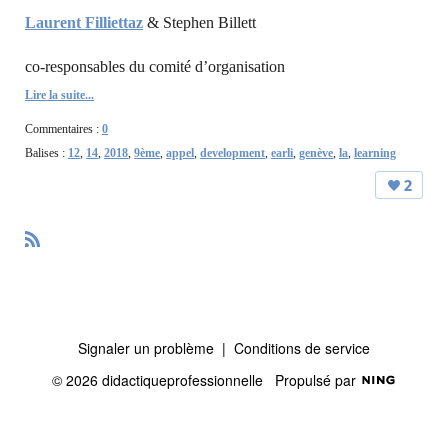
Laurent Filliettaz
& Stephen Billett
co-responsables du comité d’organisation
Lire la suite...
Commentaires :
0
Balises :
12
,
14
,
2018
,
9ème
,
appel
,
development
,
earli
,
genève
,
la
,
learning
2
R
S
S
Signaler un problème
|
Conditions de service
© 2026 didactiqueprofessionnelle
Propulsé par