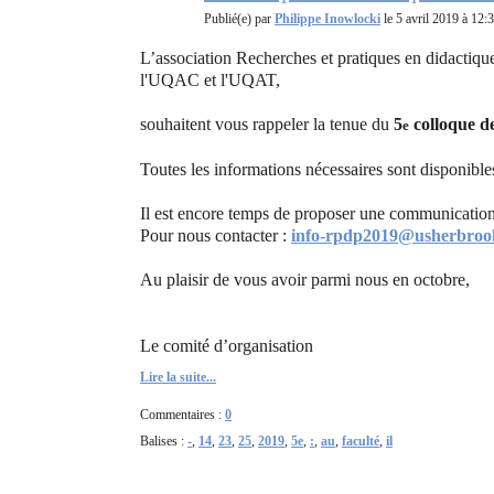
Publié(e) par
Philippe Inowlocki
le 5 avril 2019 à 12:
L’association Recherches et pratiques en didactiq
l'UQAC et l'UQAT,
souhaitent vous rappeler la tenue du
5
colloque de
e
Toutes les informations nécessaires sont disponibles
Il est encore temps de proposer une communicati
Pour nous contacter :
info-rpdp2019@usherbroo
Au plaisir de vous avoir parmi nous en octobre,
Le comité d’organisation
Lire la suite...
Commentaires :
0
Balises :
-
,
14
,
23
,
25
,
2019
,
5e
,
:
,
au
,
faculté
,
il